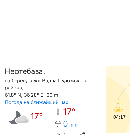
Нефтебаза,
С
на берегу реки Водла Пудожского
района,
61.8° N, 36.28° E 30 m
Погода на ближайший час
17°
17°
04:17
0
mm