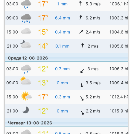
03:00
1 mm
5.3 m/s
1006.1 hPa
09:00
6.4 mm
6.2 m/s
1003.3 hPa
15:00
0.4 mm
2.4 m/s
1004.6 hPa
21:00
0.1 mm
2 m/s
1005.6 hPa
Среда 12-08-2026
03:00
0.7 mm
3 m/s
1006.3 hPa
09:00
0 mm
3.5 m/s
1009.4 hPa
15:00
0.3 mm
5.2 m/s
1012.4 hPa
21:00
0 mm
2.2 m/s
1015.9 hPa
Четверг 13-08-2026
03:00
0.5 mm
0.8 m/s
1018.3 hPa