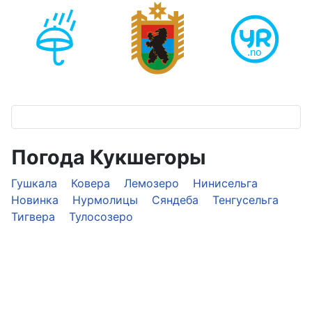
Погода Кукшегоры
Гушкала
Ковера
Лемозеро
Нинисельга
Новинка
Нурмолицы
Сяндеба
Тенгусельга
Тигвера
Тулосозеро