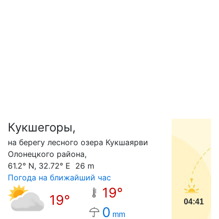
Кукшегоры,
С
на берегу лесного озера Кукшаярви
Олонецкого района,
61.2° N, 32.72° E 26 m
Погода на ближайший час
19°
19°
04:41
0
mm