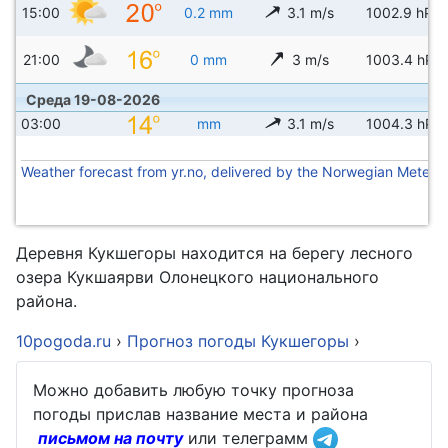
15:00
0.2 mm
3.1 m/s
1002.9 hPa
21:00
0 mm
3 m/s
1003.4 hPa
Среда 19-08-2026
03:00
mm
3.1 m/s
1004.3 hPa
Weather forecast from yr.no, delivered by the Norwegian Meteoro
Деревня Кукшегоры находится на берегу лесного
озера Кукшаярви Олонецкого национального
района.
10pogoda.ru
›
Прогноз погоды Кукшегоры
›
Можно добавить любую точку прогноза
погоды прислав название места и района
письмом на почту
или телеграмм