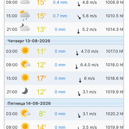
09:00
0.4 mm
4.8 m/s
1006.9 hPa
15:00
0.7 mm
5.6 m/s
1010.5 hPa
21:00
0 mm
5.2 m/s
1014.3 hPa
Четверг 13-08-2026
03:00
0 mm
4.7.0 m/s
1017.0 hPa
09:00
0 mm
6.4.0 m/s
1018.0 hPa
15:00
0 mm
6 m/s
1018.6 hPa
21:00
0 mm
3.1 m/s
1019.9 hPa
Пятница 14-08-2026
03:00
0 mm
3.1 m/s
1020.2 hPa
09:00
0 mm
3.5 m/s
1019.9 hPa