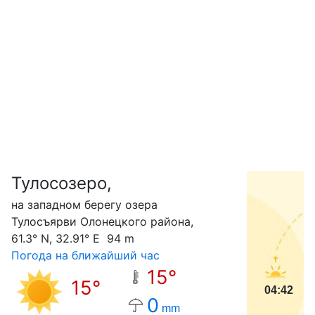
Тулосозеро,
С
на западном берегу озера
Тулосъярви Олонецкого района,
61.3° N, 32.91° E 94 m
Погода на ближайший час
15°
15°
04:42
0
mm