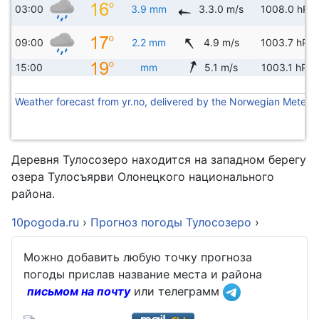
03:00
3.9 mm
3.3.0 m/s
1008.0 hPa
09:00
2.2 mm
4.9 m/s
1003.7 hPa
15:00
mm
5.1 m/s
1003.1 hPa
Weather forecast from yr.no, delivered by the Norwegian Meteoro
Деревня Тулосозеро находится на западном берегу
озера Тулосъярви Олонецкого национального
района.
10pogoda.ru
›
Прогноз погоды Тулосозеро
›
Можно добавить любую точку прогноза
погоды прислав название места и района
письмом на почту
или телеграмм