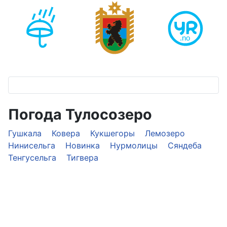
Погода Тулосозеро
Гушкала
Ковера
Кукшегоры
Лемозеро
Нинисельга
Новинка
Нурмолицы
Сяндеба
Тенгусельга
Тигвера