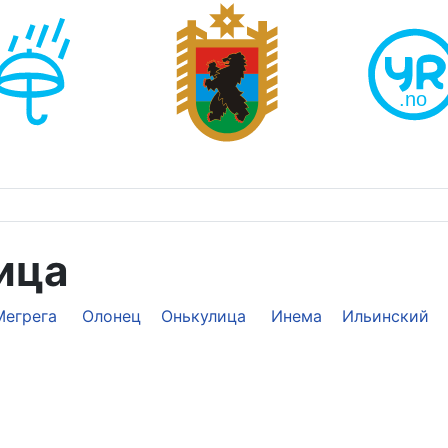
ица
Мегрега
Олонец
Онькулица
Инема
Ильинский