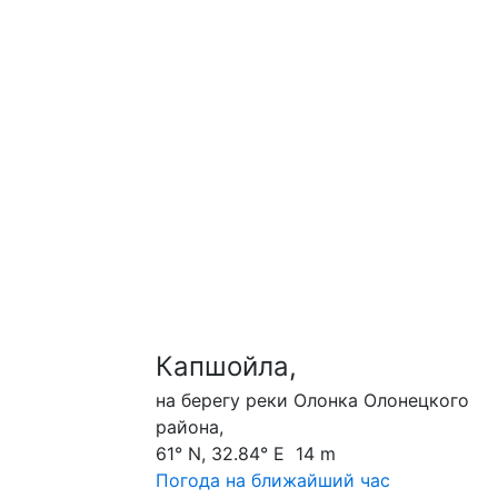
Капшойла,
на берегу реки Олонка Олонецкого
района,
61° N, 32.84° E 14 m
Погода на ближайший час