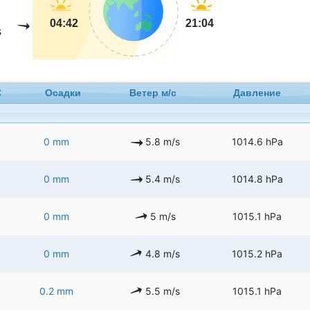
04:42
21:04
s
C
Осадки
Ветер м/с
Давление
0 mm
5.8 m/s
1014.6 hPa
0 mm
5.4 m/s
1014.8 hPa
0 mm
5 m/s
1015.1 hPa
0 mm
4.8 m/s
1015.2 hPa
0.2 mm
5.5 m/s
1015.1 hPa