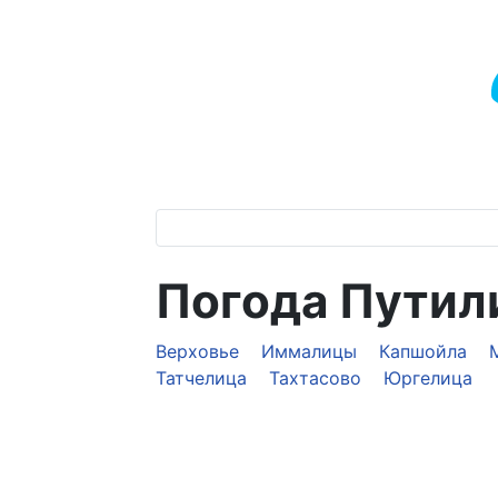
Погода Путил
Верховье
Иммалицы
Капшойла
Татчелица
Тахтасово
Юргелица