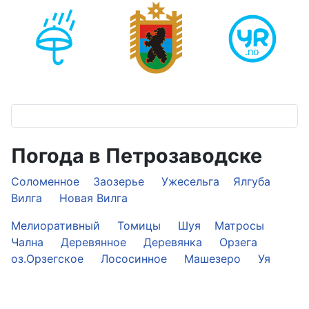
Погода в Петрозаводске
Соломенное
Заозерье
Ужесельга
Ялгуба
Вилга
Новая Вилга
Мелиоративный
Томицы
Шуя
Матросы
Чална
Деревянное
Деревянка
Орзега
оз.Орзегское
Лососинное
Машезеро
Уя