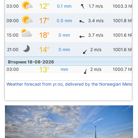
03:00
0.1 mm
1.7 m/s
1003.3 hPa
09:00
0.5 mm
3.4 m/s
1001.8 hPa
15:00
0 mm
3.7 m/s
1001.6 hPa
21:00
0 mm
2 m/s
1001.6 hPa
Вторник 18-08-2026
03:00
mm
2 m/s
1000.7 hPa
Weather forecast from yr.no, delivered by the Norwegian Meteoro