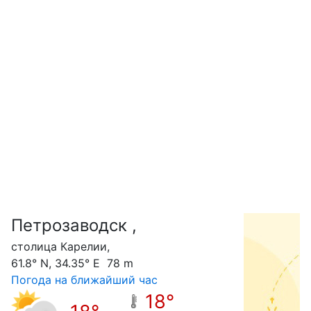
Петрозаводск ,
С
столица Карелии,
61.8° N, 34.35° E 78 m
Погода на ближайший час
18°