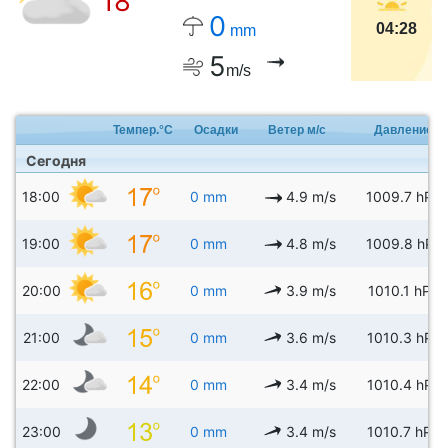
18°
0
04:28
mm
5
m/s
Темпер.°C
Осадки
Ветер м/с
Давление
Сегодня
18:00
0 mm
4.9 m/s
1009.7 hPa
19:00
0 mm
4.8 m/s
1009.8 hPa
20:00
0 mm
3.9 m/s
1010.1 hPa
21:00
0 mm
3.6 m/s
1010.3 hPa
22:00
0 mm
3.4 m/s
1010.4 hPa
23:00
0 mm
3.4 m/s
1010.7 hPa