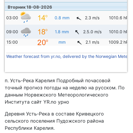
Вторник 18-08-2026
03:00
0.8 mm
2.3 m/s
1010.6 hPa
09:00
1.8 mm
2.5.0 m/s
1010.0 hPa
15:00
mm
2.1 m/s
1009.2 hPa
Weather forecast from yr.no, delivered by the Norwegian Meteoro
п. Усть-Река Карелия Подробный почасовой
точный прогноз погоды на неделю на русском. По
данным Норвежского Метеорологического
Института сайт YR.no урно
Деревня Усть-Река в составе Кривецкого
сельского поселения Пудожского района
Республики Карелия.