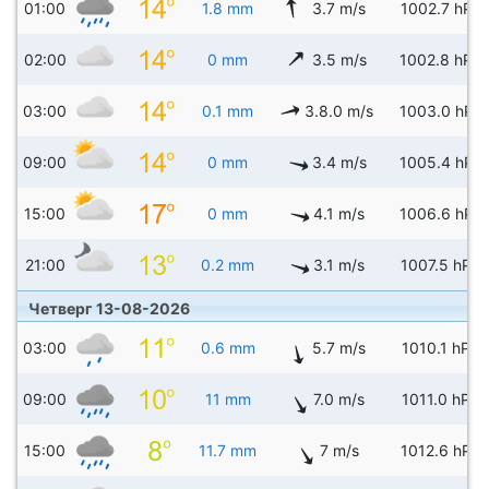
01:00
1.8 mm
3.7 m/s
1002.7 hPa
02:00
0 mm
3.5 m/s
1002.8 hPa
03:00
0.1 mm
3.8.0 m/s
1003.0 hPa
09:00
0 mm
3.4 m/s
1005.4 hPa
15:00
0 mm
4.1 m/s
1006.6 hPa
21:00
0.2 mm
3.1 m/s
1007.5 hPa
Четверг 13-08-2026
03:00
0.6 mm
5.7 m/s
1010.1 hPa
09:00
11 mm
7.0 m/s
1011.0 hPa
15:00
11.7 mm
7 m/s
1012.6 hPa