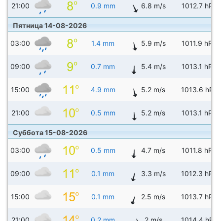
21:00
0.9 mm
6.8 m/s
1012.7 hPa
Пятница 14-08-2026
03:00
1.4 mm
5.9 m/s
1011.9 hPa
09:00
0.7 mm
5.4 m/s
1013.1 hPa
15:00
4.9 mm
5.2 m/s
1013.6 hPa
21:00
0.5 mm
5.2 m/s
1013.1 hPa
Суббота 15-08-2026
03:00
0.5 mm
4.7 m/s
1011.8 hPa
09:00
0.1 mm
3.3 m/s
1012.3 hPa
15:00
0.1 mm
2.5 m/s
1013.7 hPa
21:00
0.2 mm
2 m/s
1014.4 hPa