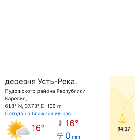
деревня Усть-Река,
С
Пудожского района Республики
Карелия,
61.8° N, 37.73° E 108 m
Погода на ближайший час
16°
16°
04:17
0
mm