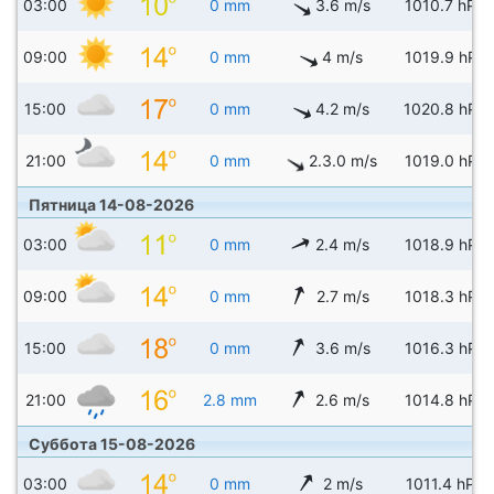
03:00
0 mm
3.6 m/s
1010.7 hPa
09:00
0 mm
4 m/s
1019.9 hPa
15:00
0 mm
4.2 m/s
1020.8 hPa
21:00
0 mm
2.3.0 m/s
1019.0 hPa
Пятница 14-08-2026
03:00
0 mm
2.4 m/s
1018.9 hPa
09:00
0 mm
2.7 m/s
1018.3 hPa
15:00
0 mm
3.6 m/s
1016.3 hPa
21:00
2.8 mm
2.6 m/s
1014.8 hPa
Суббота 15-08-2026
03:00
0 mm
2 m/s
1011.4 hPa