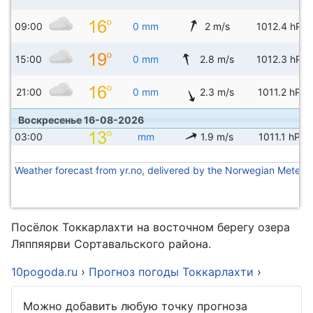
09:00
0 mm
2 m/s
1012.4 hPa
15:00
0 mm
2.8 m/s
1012.3 hPa
21:00
0 mm
2.3 m/s
1011.2 hPa
Воскресенье 16-08-2026
03:00
mm
1.9 m/s
1011.1 hPa
Weather forecast from yr.no, delivered by the Norwegian Meteoro
Посёлок Токкарлахти на восточном берегу озера
Ляппяярви Сортавальского района.
10pogoda.ru
›
Прогноз погоды Токкарлахти
›
Можно добавить любую точку прогноза