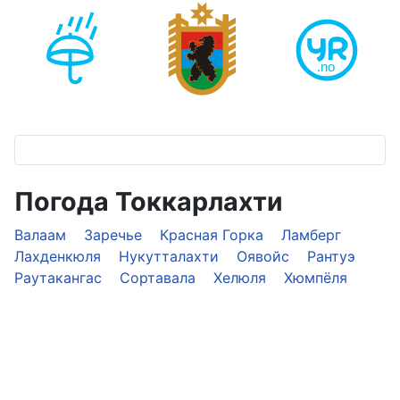
Погода Токкарлахти
Валаам
Заречье
Красная Горка
Ламберг
Лахденкюля
Нукутталахти
Оявойс
Рантуэ
Раутакангас
Сортавала
Хелюля
Хюмпёля