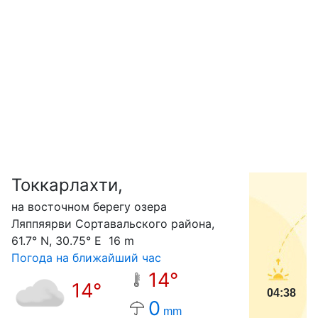
Токкарлахти,
С
на восточном берегу озера
Ляппяярви Сортавальского района,
61.7° N, 30.75° E 16 m
Погода на ближайший час
14°
14°
04:38
0
mm