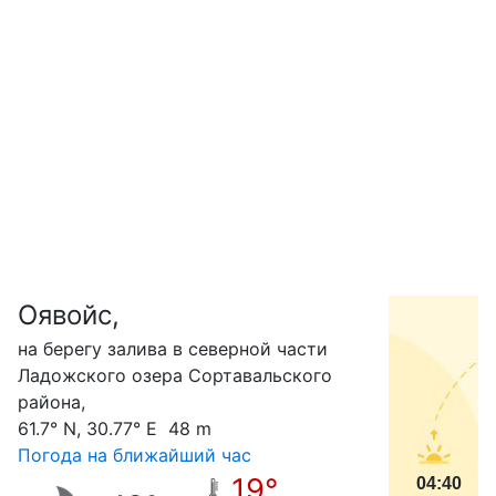
Оявойс,
С
на берегу залива в северной части
Ладожского озера Сортавальского
района,
61.7° N, 30.77° E 48 m
Погода на ближайший час
19°
04:40