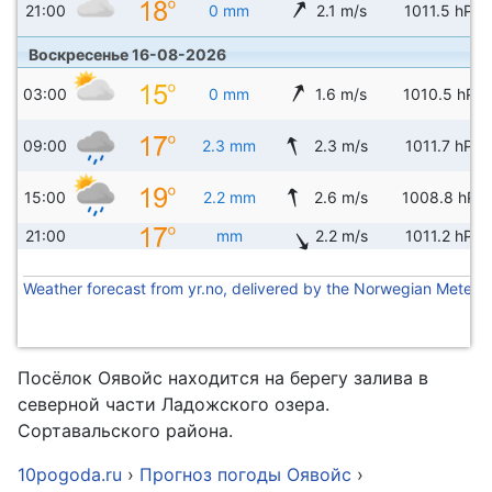
21:00
0 mm
2.1 m/s
1011.5 hPa
Воскресенье 16-08-2026
03:00
0 mm
1.6 m/s
1010.5 hPa
09:00
2.3 mm
2.3 m/s
1011.7 hPa
15:00
2.2 mm
2.6 m/s
1008.8 hPa
21:00
mm
2.2 m/s
1011.2 hPa
Weather forecast from yr.no, delivered by the Norwegian Meteoro
Посёлок Оявойс находится на берегу залива в
северной части Ладожского озера.
Сортавальского района.
10pogoda.ru
›
Прогноз погоды Оявойс
›