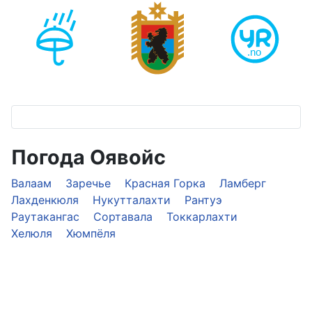
Погода Оявойс
Валаам
Заречье
Красная Горка
Ламберг
Лахденкюля
Нукутталахти
Рантуэ
Раутакангас
Сортавала
Токкарлахти
Хелюля
Хюмпёля