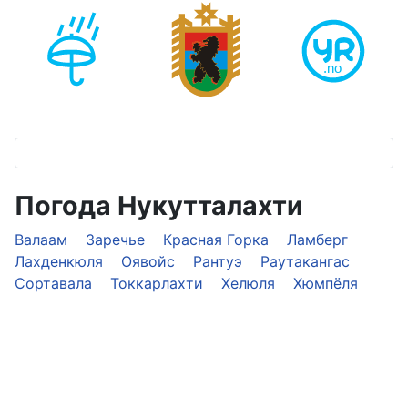
Погода Нукутталахти
Валаам
Заречье
Красная Горка
Ламберг
Лахденкюля
Оявойс
Рантуэ
Раутакангас
Сортавала
Токкарлахти
Хелюля
Хюмпёля