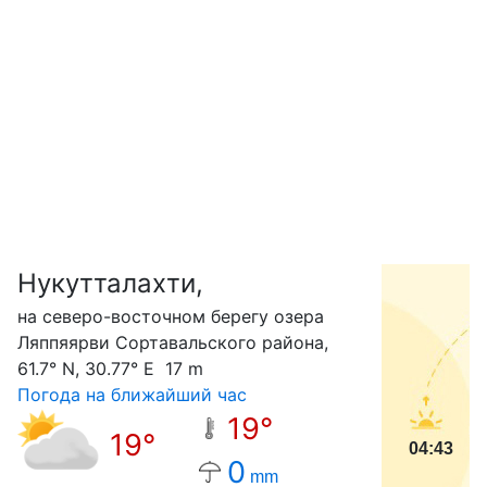
Нукутталахти,
С
на северо-восточном берегу озера
Ляппяярви Сортавальского района,
61.7° N, 30.77° E 17 m
Погода на ближайший час
19°
19°
04:43
0
mm