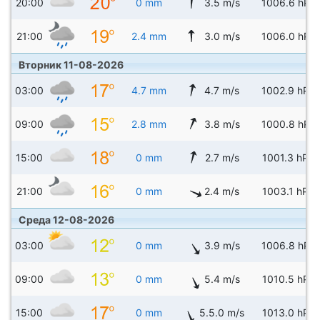
20:00
0 mm
3.5 m/s
1006.6 hPa
21:00
2.4 mm
3.0 m/s
1006.0 hPa
Вторник 11-08-2026
03:00
4.7 mm
4.7 m/s
1002.9 hPa
09:00
2.8 mm
3.8 m/s
1000.8 hPa
15:00
0 mm
2.7 m/s
1001.3 hPa
21:00
0 mm
2.4 m/s
1003.1 hPa
Среда 12-08-2026
03:00
0 mm
3.9 m/s
1006.8 hPa
09:00
0 mm
5.4 m/s
1010.5 hPa
15:00
0 mm
5.5.0 m/s
1013.0 hPa