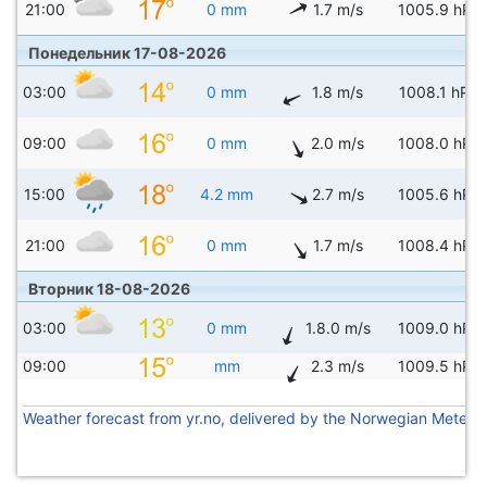
21:00
0 mm
1.7 m/s
1005.9 hPa
Понедельник 17-08-2026
03:00
0 mm
1.8 m/s
1008.1 hPa
09:00
0 mm
2.0 m/s
1008.0 hPa
15:00
4.2 mm
2.7 m/s
1005.6 hPa
21:00
0 mm
1.7 m/s
1008.4 hPa
Вторник 18-08-2026
03:00
0 mm
1.8.0 m/s
1009.0 hPa
09:00
mm
2.3 m/s
1009.5 hPa
Weather forecast from yr.no, delivered by the Norwegian Meteoro