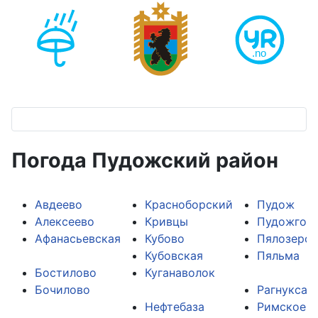
Погода Пудожский район
Авдеево
Красноборский
Пудож
Алексеево
Кривцы
Пудожгор
Афанасьевская
Кубово
Пялозеро
Кубовская
Пяльма
Бостилово
Куганаволок
Бочилово
Рагнукса
Нефтебаза
Римское