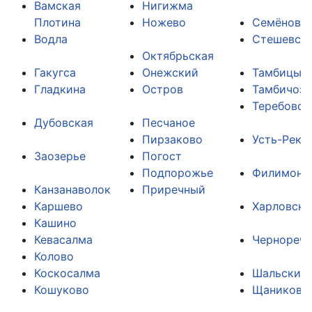
Вамская
Нигижма
Плотина
Ножево
Семёново
Водла
Стешевск
Октябрьская
Гакугса
Онежский
Тамбицы
Гладкина
Остров
Тамбичозе
Теребовск
Дубовская
Песчаное
Пирзаково
Усть-Река
Заозерье
Погост
Подпорожье
Филимоно
Канзанаволок
Приречный
Каршево
Харловска
Кашино
Кевасалма
Чернорече
Колово
Коскосалма
Шальский
Кошуково
Щаниковс